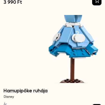
3 990 Ft
Hamupipőke ruhája
Disney
Ár