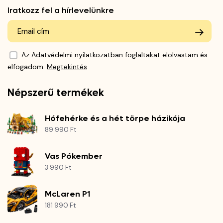
Iratkozz fel a hírlevelünkre
Az Adatvédelmi nyilatkozatban foglaltakat elolvastam és
elfogadom.
Megtekintés
Népszerű termékek
Hófehérke és a hét törpe házikója
89 990 Ft
Vas Pókember
3 990 Ft
McLaren P1
181 990 Ft